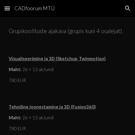
CADfoorum MTÜ
Skip to main content
Skip to navigation
Grupikoolituste ajakava (grupis kuni 4 osalejat).
Visualiseerimine ja 3D
(
Sketchup, Twinmotion)
Maht:
26
+
13
ak.tundi
780 EUR
Tehniline joonestamine ja 3D
(
Fusion360)
Maht:
26
+ 1
3
ak.tundi
780 EUR