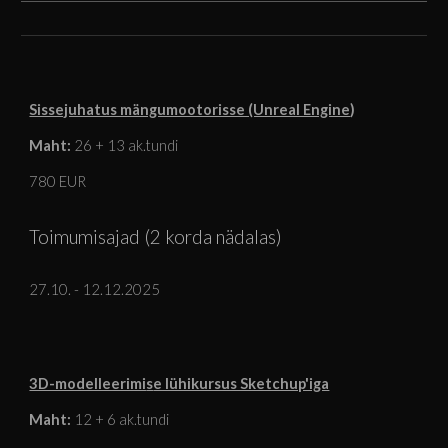
Sissejuhatus mängumootorisse (Unreal Engine
)
Maht:
26
+
13
ak.tundi
780 EUR
Toimumisajad (2 korda nädalas)
27.10. - 12.12.2025
3D-modelleerimi
s
e lühikursus Sketchup'iga
Maht:
12 + 6 ak.tundi