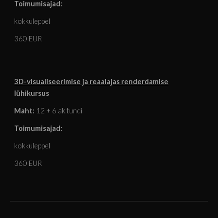
Toimumisajad:
kokkuleppel
360 EUR
3D-visualiseerimi
s
e ja reaalajas renderdami
s
e
lühikursus
Maht:
12 + 6 ak.tundi
Toimumisajad:
kokkuleppel
360 EUR