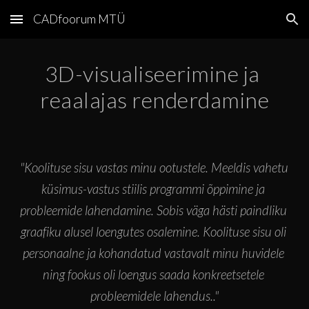
CADfoorum MTÜ
Skip to main content
Skip to navigation
3D-visualiseerimine ja 
reaalajas renderdamine
"
Koolituse sisu vastas minu ootustele. Meeldis vahetu 
küsimus-vastus stiilis programmi õppimine ja 
probleemide lahendamine. Sobis väga hästi paindliku 
graafiku alusel loengutes osalemine. Koolituse sisu oli 
personaalne ja kohandatud vastavalt minu huvidele 
ning fookus oli loengus saada konkreetsetele 
probleemidele lahendus.
."