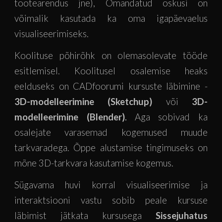
tootearendus jne), Omandatud oskusi on
võimalik kasutada ka oma igapäevaelus
visualiseerimiseks.
Koolituse põhirõhk on olemasolevate tööde
esitlemisel. Koolitusel osalemise heaks
eelduseks on CADfoorumi kursuste läbimine -
3D-modelleerimine (Sketchup)
või
3D-
modelleerimine (Blender)
.
Aga sobivad ka
osalejate varasemad kogemused muude
tarkvaradega.
Õppe alustamise
tingimuseks
on
mõne 3D-tarkvara kasutamise kogemus.
Sügavama huvi korral visualiseerimise ja
interaktsiooni vastu sobib peale kursuse
läbimist jätkata kursusega
Sissejuhatus