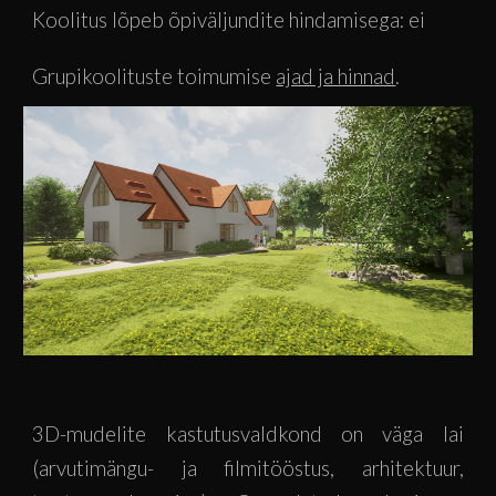
Koolitus lõpeb õpiväljundite hindamisega: e
i
Grupikoolituste toimumise 
ajad ja hinnad
.
3D-mudelite kastutusvaldkond on väga lai
(arvutimängu- ja filmitööstus, arhitektuur,