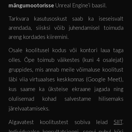
mängumootorisse
Unreal Engine’i baasil.
Tarkvara kasutusoskust saab ka iseseisvalt
arendada, siisksi võib juhendamisel toimuda
areng kordades kiiremini.
Osale koolitusel kodus või kontori laua taga
olles. Õpe toimub väikestes (kuni 4 osalejat)
gruppides, mis annab meile võimaluse koolitust
läbi viia virtuaalses keskkonnas (Google Meet),
kus saame ka üksteise ekraane jagada ning
olulisemad kohad salvestame hilisemaks
järelvaatamiseks.
Algavatest koolitustest sobiva leiad
SIIT
.
Individuaalse konsultatsiooni -soovi puhul küsi