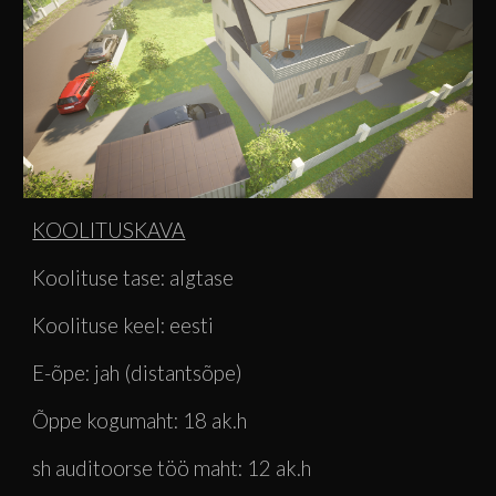
KOOLITUSKAVA
Koolituse tase: 
algtase
Koolituse keel: 
eesti
E-õpe: j
ah (distantsõpe)
Õppe kogumaht: 
18
 ak.h
sh auditoorse töö maht: 12 ak
.h